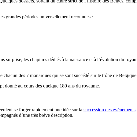
elques dossiers, sortant du cadre strict de l’histoire des Belges, compl
 les grandes périodes universellement reconnues :
s surprise, les chapitres dédiés à la naissance et à l‘évolution du roy
de chacun des 7 monarques qui se sont succédé sur le trône de Belgique
pt donné au cours des quelque 180 ans du royaume.
eulent se forger rapidement une idée sur la
succession des événements
ompagnés d’une très brève description.