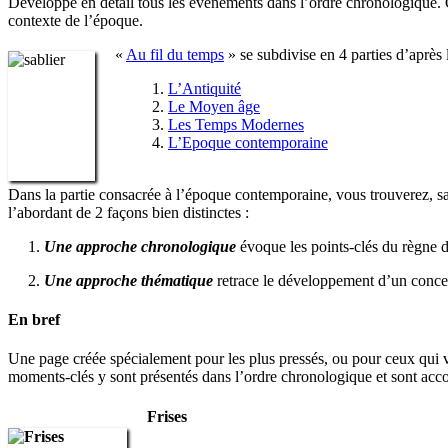
Développe en détail tous les événements dans l’ordre chronologique. Qu
contexte de l’époque.
«
Au fil du temps
» se subdivise en 4 parties d’après
L’Antiquité
Le Moyen âge
Les Temps Modernes
L’Epoque contemporaine
Dans la partie consacrée à l’époque contemporaine, vous trouverez, san
l’abordant de 2 façons bien distinctes :
1.
Une approche chronologique
évoque les points-clés du règne 
2.
Une approche thématique
retrace le développement d’un conce
En bref
Une page créée spécialement pour les plus pressés, ou pour ceux qui v
moments-clés y sont présentés dans l’ordre chronologique et sont acc
Frises