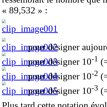
« 89,532 » :
pour désigner aujour
-1
pour désigner 10
(=
-2
pour désigner 10
(=
-3
pour désigner 10
(=
Plus tard cette notation év