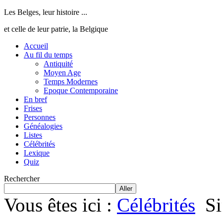
Les Belges, leur histoire ...
et celle de leur patrie, la Belgique
Accueil
Au fil du temps
Antiquité
Moyen Age
Temps Modernes
Epoque Contemporaine
En bref
Frises
Personnes
Généalogies
Listes
Célébrités
Lexique
Quiz
Rechercher
Aller
Vous êtes ici :
Célébrités
S