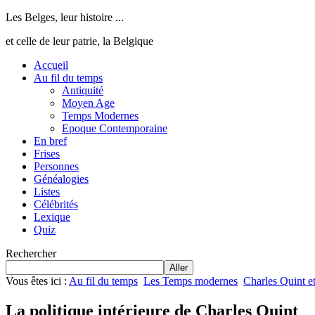
Les Belges, leur histoire ...
et celle de leur patrie, la Belgique
Accueil
Au fil du temps
Antiquité
Moyen Age
Temps Modernes
Epoque Contemporaine
En bref
Frises
Personnes
Généalogies
Listes
Célébrités
Lexique
Quiz
Rechercher
Aller
Vous êtes ici :
Au fil du temps
Les Temps modernes
Charles Quint e
La politique intérieure de Charles Quint