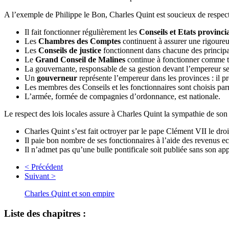
A l’exemple de Philippe le Bon, Charles Quint est soucieux de respecter
Il fait fonctionner régulièrement les
Conseils et Etats provinci
Les
Chambres des Comptes
continuent à assurer une rigoureu
Les
Conseils de justice
fonctionnent dans chacune des principaut
Le
Grand Conseil de Malines
continue à fonctionner comme tri
La gouvernante, responsable de sa gestion devant l’empereur seu
Un
gouverneur
représente l’empereur dans les provinces : il pr
Les membres des Conseils et les fonctionnaires sont choisis par
L’armée, formée de compagnies d’ordonnance, est nationale.
Le respect des lois locales assure à Charles Quint la sympathie de son 
Charles Quint s’est fait octroyer par le pape Clément VII le droi
Il paie bon nombre de ses fonctionnaires à l’aide des revenus ec
Il n’admet pas qu’une bulle pontificale soit publiée sans son ap
< Précédent
Suivant >
Charles Quint et son empire
Liste des chapitres :