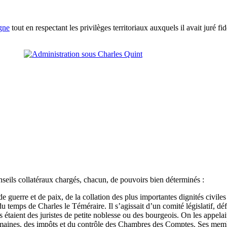
ogne
tout en respectant les privilèges territoriaux auxquels il avait juré f
seils collatéraux chargés, chacun, de pouvoirs bien déterminés :
de guerre et de paix, de la collation des plus importantes dignités civile
 du temps de Charles le Téméraire. Il s’agissait d’un comité législatif,
s étaient des juristes de petite noblesse ou des bourgeois. On les appela
omaines, des impôts et du contrôle des Chambres des Comptes. Ses memb