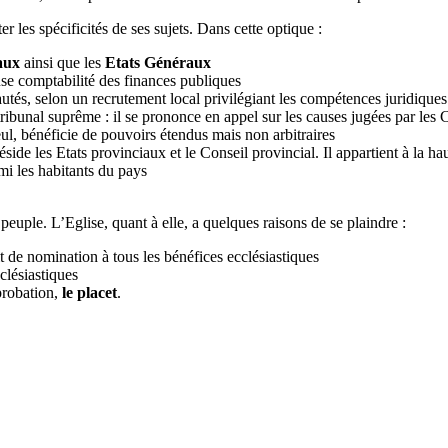
 les spécificités de ses sujets. Dans cette optique :
aux
ainsi que les
Etats Généraux
se comptabilité des finances publiques
és, selon un recrutement local privilégiant les compétences juridiques. I
bunal suprême : il se prononce en appel sur les causes jugées par les 
l, bénéficie de pouvoirs étendus mais non arbitraires
éside les Etats provinciaux et le Conseil provincial. Il appartient à la 
mi les habitants du pays
peuple. L’Eglise, quant à elle, a quelques raisons de se plaindre :
t de nomination à tous les bénéfices ecclésiastiques
clésiastiques
probation,
le
placet
.