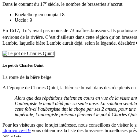
e
Dans le courant du 17
siècle, le nombre de brasseries s’accrut.
Koekelberg en comptait 8
Uccle : 9
En 1617, il n’y avait pas moins de 73 maîtres-brasseurs. Ils produisa
environs de la rivière. C’est d’ailleurs dans cette région qu’on brasse
Lambic, laquelle bière Lambic aurait déjà, selon la légende, désaltéré
Le pot de Charles Quint
La route de la bière belge
A l’époque de Charles Quint, la bière se buvait dans des récipients en b
Alors que des répétitions étaient en cours en vue de la visite a
l’aubergiste le tenait déjà par sa seule anse. La solution sembl
cette fois-ci l’aubergiste tint la chope par ses 2 anses, pour une 
impériale, l’aubergiste présenta fièrement le pot à Charles Qui
Pour les visiteurs que le sujet intéresse, nous conseillons de visiter l
idprovince=19
vous obtiendrez la liste des brasseries bruxelloises pré
e