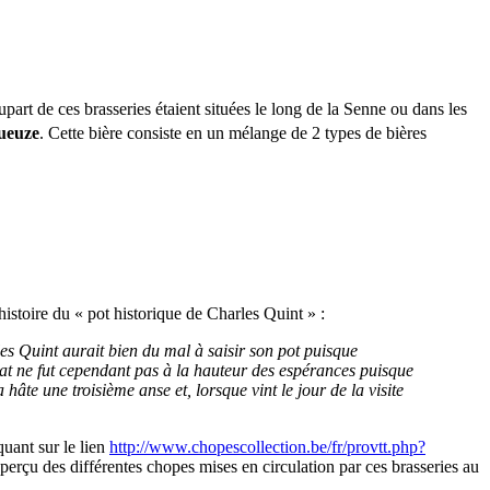
part de ces brasseries étaient situées le long de la Senne ou dans les
ueuze
. Cette bière consiste en un mélange de 2 types de bières
histoire du « pot historique de Charles Quint » :
les Quint aurait bien du mal à saisir son pot puisque
ultat ne fut cependant pas à la hauteur des espérances puisque
a hâte une troisième anse et, lorsque vint le jour de la visite
quant sur le lien
http://www.chopescollection.be/fr/provtt.php?
perçu des différentes chopes mises en circulation par ces brasseries au