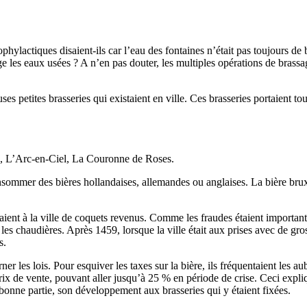
ylactiques disaient-ils car l’eau des fontaines n’était pas toujours de b
age les eaux usées ? A n’en pas douter, les multiples opérations de bras
 petites brasseries qui existaient en ville. Ces brasseries portaient tou
is, L’Arc-en-Ciel, La Couronne de Roses.
sommer des bières hollandaises, allemandes ou anglaises. La bière bruxello
ient à la ville de coquets revenus. Comme les fraudes étaient importantes
 les chaudières. Après 1459, lorsque la ville était aux prises avec de gro
s.
ner les lois. Pour esquiver les taxes sur la bière, ils fréquentaient les a
prix de vente, pouvant aller jusqu’à 25 % en période de crise. Ceci expl
bonne partie, son développement aux brasseries qui y étaient fixées.