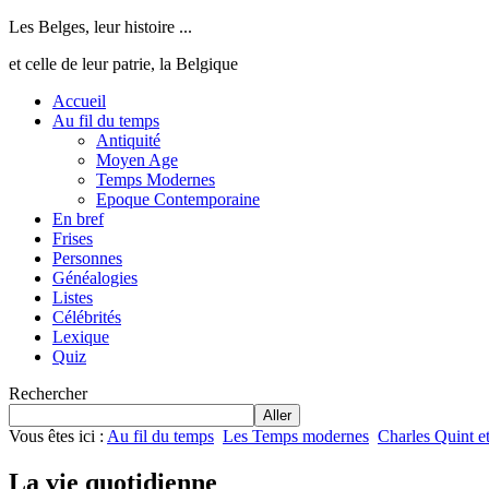
Les Belges, leur histoire ...
et celle de leur patrie, la Belgique
Accueil
Au fil du temps
Antiquité
Moyen Age
Temps Modernes
Epoque Contemporaine
En bref
Frises
Personnes
Généalogies
Listes
Célébrités
Lexique
Quiz
Rechercher
Aller
Vous êtes ici :
Au fil du temps
Les Temps modernes
Charles Quint e
La vie quotidienne