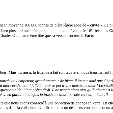
ient en moyenne 160.000 tonnes de bière légère appelée «
cuyte
». La plu
e
ra bien plus tard une bière portant un nom qui évoque le 16
siècle : la
G
 Charles Quint au même titre que sa version sucrée, la
Faro
.
ois. Mais, ici aussi, la légende a fait son œuvre en nous transmettant l’
nnoncée de l’empereur, grand amateur de bière, il fut constaté que Char
ait alors évidente : il fallait munir le pot d’une deuxième anse ! Le rés
question d’équilibre prétendit-il. Il ne restait alors plus qu’à ajouter à l
nt … en gardant toutefois la troisième anse tournée vers lui-même !!!
e site que nous avons consacré à une collection de chopes en verre. En cli
sentes dans la collection. Un clic sur chacun des liens vous donnera un a