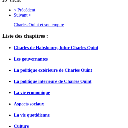
20
siècle.
< Précédent
Suivant >
Charles Quint et son empire
Liste des chapitres :
Charles de Habsbourg, futur Charles Quint
Les gouvernantes
La politique extérieure de Charles Quint
La politique intérieure de Charles Quint
La vie économique
Aspects sociaux
La vie quotidienne
Culture