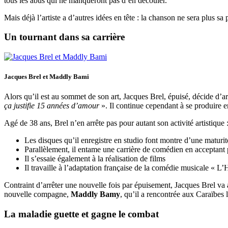
tous les abus qui ne manqueront pas d’en découler.
Mais déjà l’artiste a d’autres idées en tête : la chanson ne sera plus sa
Un tournant dans sa carrière
Jacques Brel et Maddly Bami
Alors qu’il est au sommet de son art, Jacques Brel, épuisé, décide d’a
ça justifie 15 années d’amour
». Il continue cependant à se produire 
Agé de 38 ans, Brel n’en arrête pas pour autant son activité artistique 
Les disques qu’il enregistre en studio font montre d’une maturi
Parallèlement, il entame une carrière de comédien en acceptant 
Il s’essaie également à la réalisation de films
Il travaille à l’adaptation française de la comédie musicale « 
Contraint d’arrêter une nouvelle fois par épuisement, Jacques Brel va a
nouvelle compagne,
Maddly Bamy
, qu’il a rencontrée aux Caraïbes
La maladie guette et gagne le combat