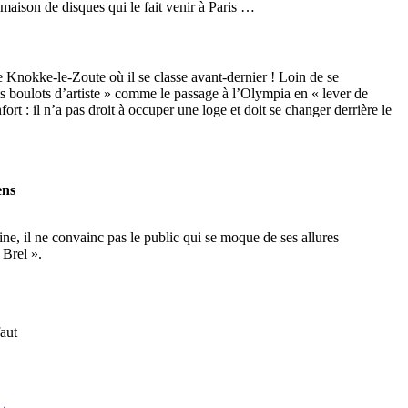
e maison de disques qui le fait venir à Paris …
de Knokke-le-Zoute où il se classe avant-dernier ! Loin de se
ts boulots d’artiste » comme le passage à l’Olympia en « lever de
nfort : il n’a pas droit à occuper une loge et doit se changer derrière le
ens
ne, il ne convainc pas le public qui se moque de ses allures
 Brel ».
faut