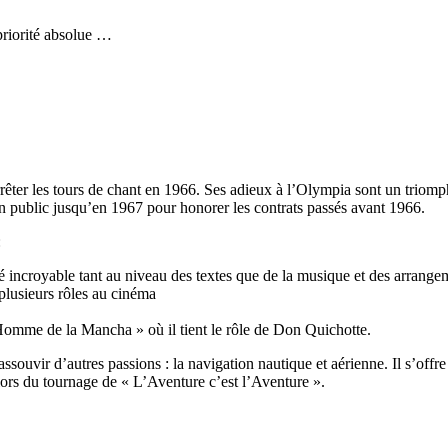
 priorité absolue …
rrêter les tours de chant en 1966. Ses adieux à l’Olympia sont un triomp
en public jusqu’en 1967 pour honorer les contrats passés avant 1966.
:
té incroyable tant au niveau des textes que de la musique et des arrange
plusieurs rôles au cinéma
L’Homme de la Mancha » où il tient le rôle de Don Quichotte.
ssouvir d’autres passions : la navigation nautique et aérienne. Il s’offre
 lors du tournage de « L’Aventure c’est l’Aventure ».