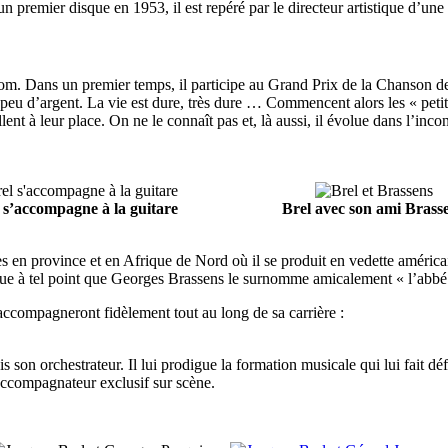
un premier disque en 1953, il est repéré par le directeur artistique d’un
 un nom. Dans un premier temps, il participe au Grand Prix de la Chanson 
 peu d’argent. La vie est dure, très dure … Commencent alors les « peti
llent à leur place. On ne le connaît pas et, là aussi, il évolue dans l’inco
 s’accompagne à la guitare
Brel avec son ami Brass
es en province et en Afrique de Nord où il se produit en vedette américai
que à tel point que Georges Brassens le surnomme amicalement « l’abbé
accompagneront fidèlement tout au long de sa carrière :
 son orchestrateur. Il lui prodigue la formation musicale qui lui fait dé
ccompagnateur exclusif sur scène.