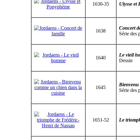
1630-35
Ulysse et
Concert de
1638
Série des 
Le vieil 
1640
Dessin
Bienvenu 
1645
Série des 
1651-52
Le triomp