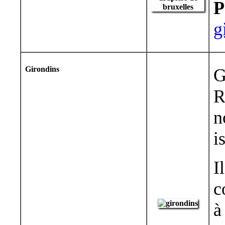
P
g
Girondins
G
R
n
i
I
c
à