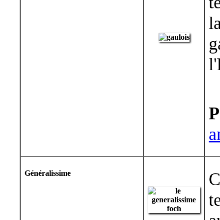
t
l
g
l
P
a
Généralissime
C
t