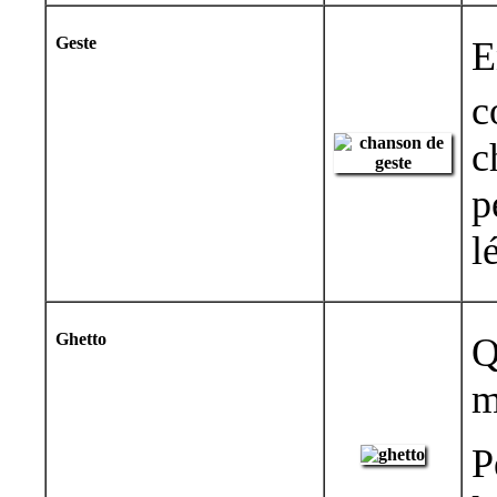
Geste
E
c
c
p
l
Ghetto
Q
m
P