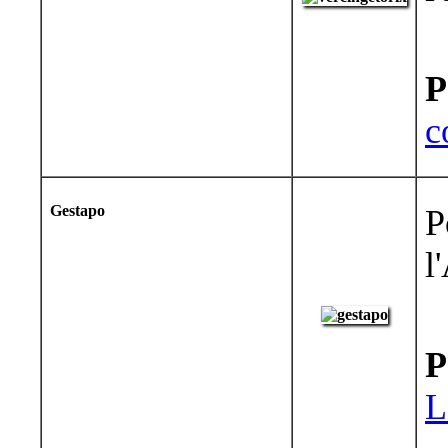
P
c
Gestapo
P
l
P
L