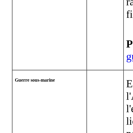
r
f
P
g
Guerre sous-marine
E
l
l
l