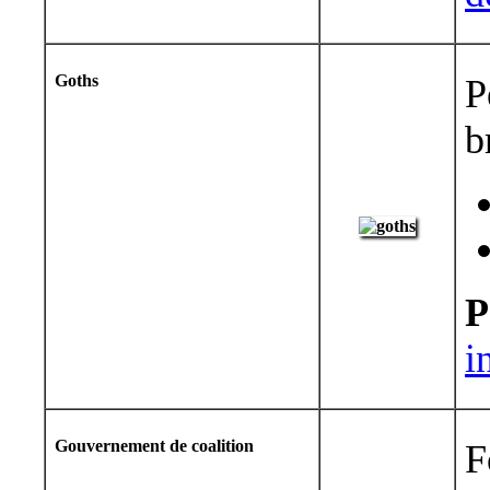
Goths
P
b
P
i
Gouvernement de coalition
F