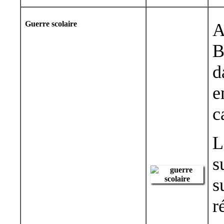
Guerre scolaire
A
B
d
e
c
L
s
s
r