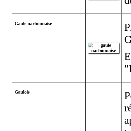
d
Gaule narbonnaise
P
G
E
"
Gaulois
P
r
a