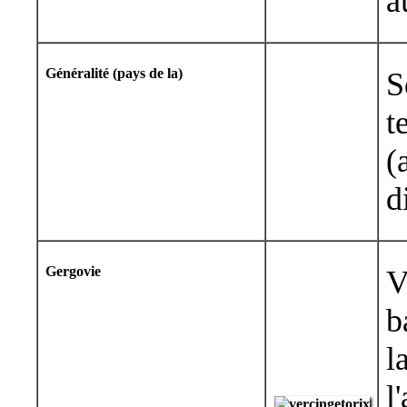
a
Généralité (pays de la)
S
t
(
d
Gergovie
V
b
l
l