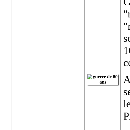
C
"
"
s
1
c
A
s
l
P