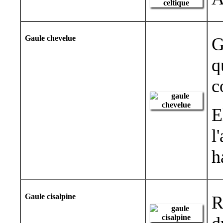
Gaule chevelue
G
q
c
E
l
h
Gaule cisalpine
R