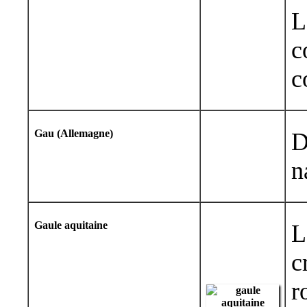
L
c
c
Gau (Allemagne)
D
n
Gaule aquitaine
L
c
r