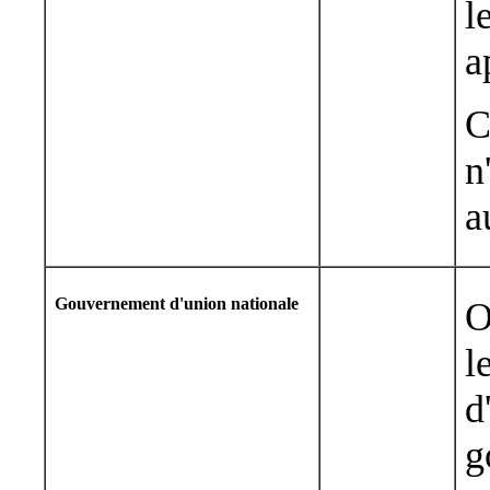
l
a
C
n
a
Gouvernement d'union nationale
O
l
d
g