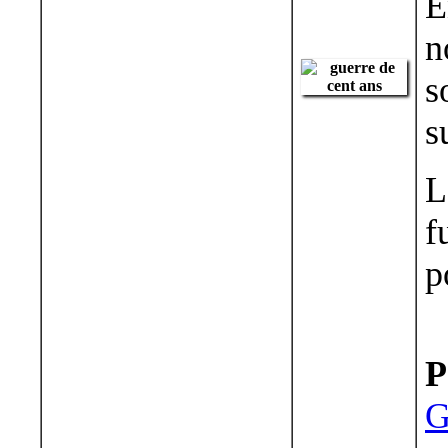
E
n
s
s
L
f
p
P
G