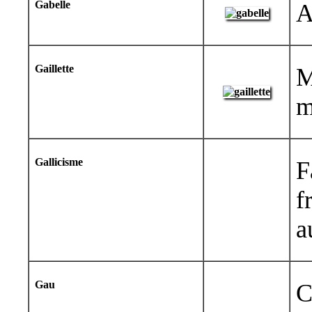
Gabelle
A
Gaillette
M
m
Gallicisme
F
f
a
Gau
C