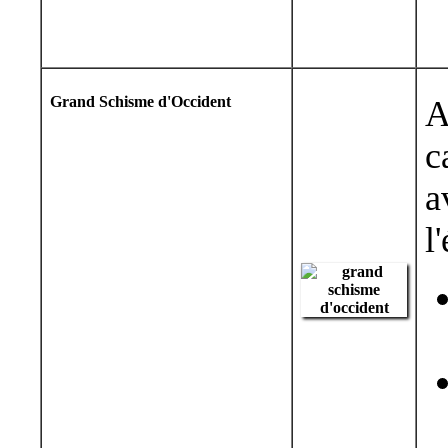
Grand Schisme d'Occident
A
c
a
l