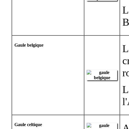
L
B
Gaule belgique
L
c
r
L
l
Gaule celtique
A