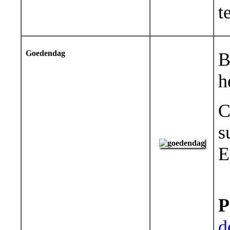
t
Goedendag
B
h
C
s
E
P
d