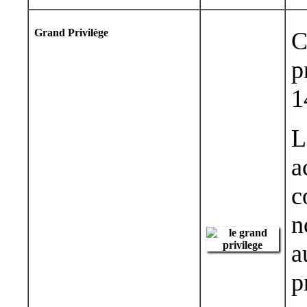
Grand Privilège
C
p
1
L
a
c
n
a
p