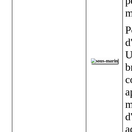
p
m
P
d
U
b
c
a
m
d
a