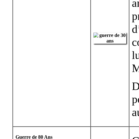
a
p
d
c
l
M
D
p
a
Guerre de 80 Ans