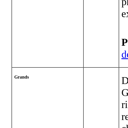
p
e
P
d
Grands
D
G
r
r