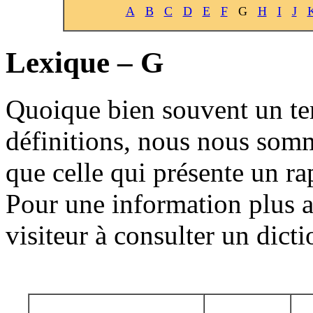
A
B
C
D
E
F
G
H
I
J
Lexique – G
Quoique bien souvent un ter
définitions, nous nous somm
que celle qui présente un rap
Pour une information plus a
visiteur à consulter un dict