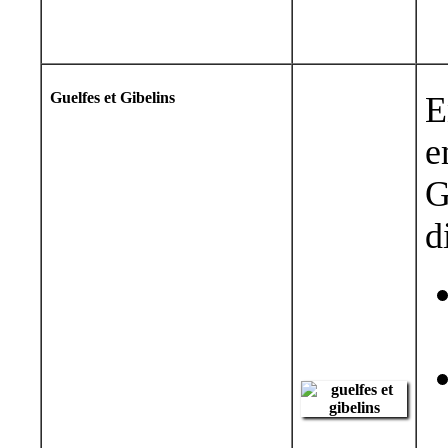
Guelfes et Gibelins
E
e
G
d