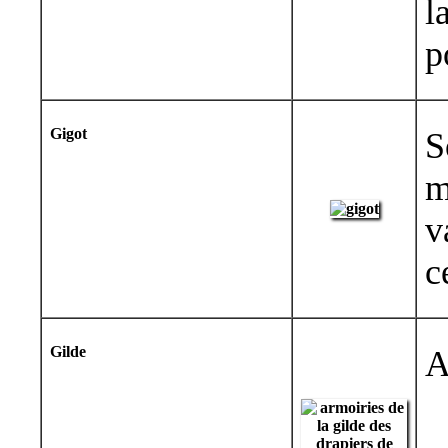
l
p
Gigot
S
m
v
c
Gilde
A