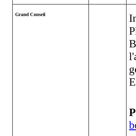
Grand Conseil
I
P
B
l
g
E
P
b