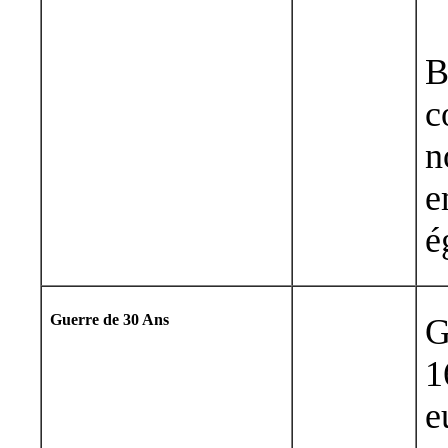
B
c
n
e
é
Guerre de 30 Ans
G
1
e