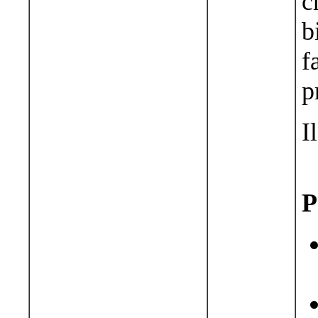
c
b
f
p
I
P